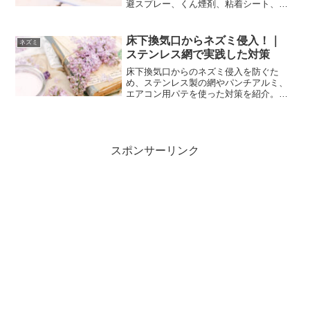
避スプレー、くん煙剤、粘着シート、毒
餌、超音波、捕獲器、ハーブなど、それ
ぞれの特徴や使って感じたことをまとめ
ました。
床下換気口からネズミ侵入！｜
ネズミ
ステンレス網で実践した対策
床下換気口からのネズミ侵入を防ぐた
め、ステンレス製の網やパンチアルミ、
エアコン用パテを使った対策を紹介。実
際に行った換気口の隙間対策をまとめて
います。
スポンサーリンク