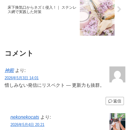
床下換気口からネズミ侵入！｜ ステンレ
ス網で実践した対策
コメント
神殿
より:
2026年5月3日 14:01
惜しみない発信にリスペクト — 更新力も抜群。
返信
nekonekocats
より:
2026年5月4日 20:21