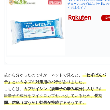
チューレスねずばんパテ 1kg ね
ぐ 粘土タイプ
楽
後から分かったのですが、ネットで見ると、
「ねずばんパ
テ」
という
ネズミ対策用のパテ
がありました。
こちらは、
カプサイシン（唐辛子の辛み成分）入り
です。
唐辛子の成分をマイクロカプセル化しているため、
長期
間、防鼠（ぼうそ）効果が持続
するそうです。