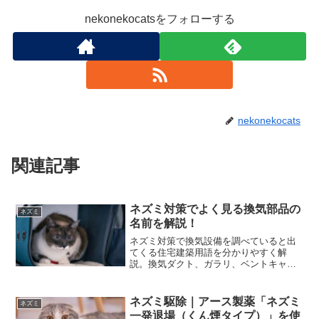
nekonekocatsをフォローする
nekonekocats
関連記事
ネズミ対策でよく見る換気部品の
ネズミ
名前を解説！
ネズミ対策で換気設備を調べていると出
てくる住宅建築用語を分かりやすく解
説。換気ダクト、ガラリ、ベントキャッ
プ、丸形パイプフードなどの名称や役割
を初心者向けにまとめました。
ネズミ駆除｜アース製薬「ネズミ
ネズミ
一発退場（くん煙タイプ）」を使