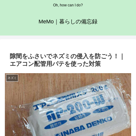
Oh, how can I do?
MeMo｜暮らしの備忘録
隙間をふさいでネズミの侵入を防ごう！｜
エアコン配管用パテを使った対策
ネズミ