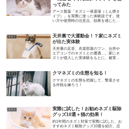
ってみた
アース製薬「ネズミ一発退場（くん煙タ
イプ）」を実際に使った体験談です。使
い方や使用時の注意点、効果を感じたポ
イントを写真付きで分かりやすくご紹
介。ネズミ駆除を検討している方の参考
になれば幸いです。
天井裏で大運動会！？家にネズミ
ネズミ
が出た実体験
天井裏の足音、衣裳部屋のフン、台所や
エアコンでのネズミとの遭遇…。家にネ
ズミが侵入した実体験をもとに、被害の
様子や気づいたことをリアルに記録した
体験記事です。
クマネズミの生態を知る！
ネズミ
クマネズミの生態を把握して、撃退させ
る作戦を練ろう！
実際に試した！お勧めネズミ駆除
ネズミ
グッズ10選＋猫の効果！
約1年間のネズミ対策で実際に試した、お
すすめネズミ駆除グッズ10選を紹介。忌