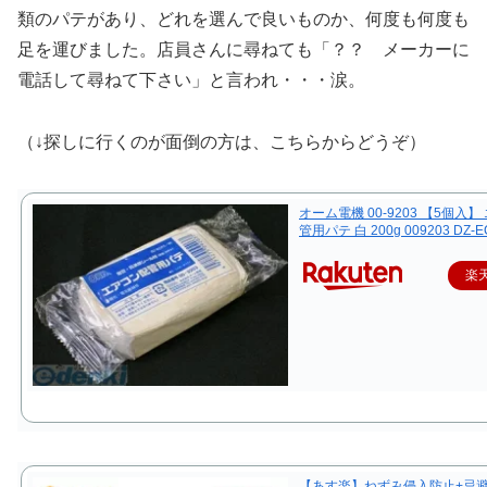
類のパテがあり、どれを選んで良いものか、何度も何度も
足を運びました。店員さんに尋ねても「？？ メーカーに
電話して尋ねて下さい」と言われ・・・涙。
（↓探しに行くのが面倒の方は、こちらからどうぞ）
オーム電機 00-9203 【5個入
管用パテ 白 200g 009203 DZ-E
楽
【あす楽】ねずみ侵入防止+忌避