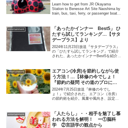
Learn how to get from JR Okayama
Station to Benesse Art Site Naoshima by
train, bus, taxi, ferry, or passenger boat.
Includes fares, travel times, and
transportation tips.
「あったかインナー Best5」 ひ
entertainment
たすら試してランキング…【サタ
デープラス】より
2024年11月23日放送『サタデープラス』
の「ひたすら試してランキング」で紹介
された、あったかインナーBest5を紹介。
ユニクロ・ファミマ・ミズノ・モンベル
など人気12商品を暖かさ・着心地・耐久
性・速乾性・コスパで徹底比較した結果
エアコン(冷房)を節約しながら使
entertainment
をまとめました。
う方法！…【林修の今でしょ！
『節約の疑問 その道のプロに聞
いてきましたSP』】より
2024年7月25日放送『林修の今でし
ょ！』で紹介された、エアコン（冷房）
の節約術を紹介。風量や風向き、設定温
度、外出時の使い方、フィルター掃除な
ど、電気代を抑えるポイントをまとめま
した。
「人たらし」・・相手を魅了し慕
entertainment
われる方法を解明！ ー①脳科
学 ②言語学の観点から