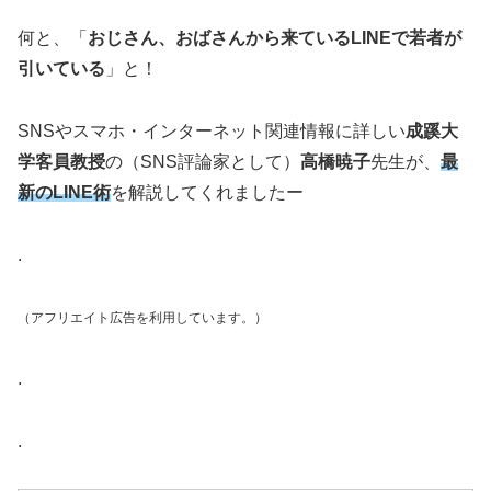
何と、「
おじさん、おばさんから来ているLINEで若者が
引いている
」と！
SNSやスマホ・インターネット関連情報に詳しい
成蹊大
学客員教授
の（SNS評論家として）
高橋暁子
先生が、
最
新のLINE術
を解説してくれましたー
.
（アフリエイト広告を利用しています。）
.
.