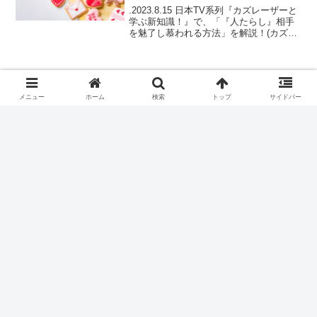
.2023.8.15 日本TV系列『カズレーザーと
学ぶ新知識！』で、「『人たらし』相手
を魅了し慕われる方法」を解説！(カズレ
ーサー、斉藤慎二、ヒコロヒー、福地桃
子、武藤十夢、岩田絵里奈アナ）どうし
たら「人たらし」になれるかを、前半
は、脳科学...
スポンサーリンク
メニュー
ホーム
検索
トップ
サイドバー