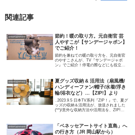
関連記事
節約！暖の取り方。元自衛官 芸
entertainment
人やすこが【サンデージャポン】
でご紹介！
節約を兼ねての暖の取り方を、元自衛官
のやすこさんが、TV『サンデージャポ
ン』でご紹介！停電の際などにも役立つ
知識！（2023年2月5日 放送）
夏グッズ収納 & 活用法（扇風機/
entertainment
ハンディーファン/帽子/水着/浮き
輪/浴衣など）…【ZIP!】より
..2023.9.5 日本TV系列『ZIP！』で、夏グ
ッズの収納＆活用法が、放送されました
(^^)/意外な収納方法や活用法を、ZIP!で
紹介してくれていました。..（アフィリエ
イト広告を利用しています。）扇風機扇
風機は、年中使う場合と、収納...
「ベネッセアートサイト直島」へ
entertainment
の行き方（JR 岡山駅から）