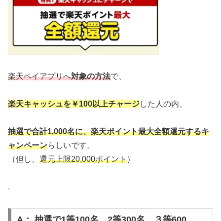
楽天ペイアプリへ
対象の方法
で、
楽天キャッシュを￥100以上チャージ
した人の内、
抽選で合計1,000名に、楽天ポイント最大全額還元するキ
ャンペーン
らしいです。
（但し、
還元上限20,000ポイント
）
.
A： 抽選で1等100名、2等300名、３等600