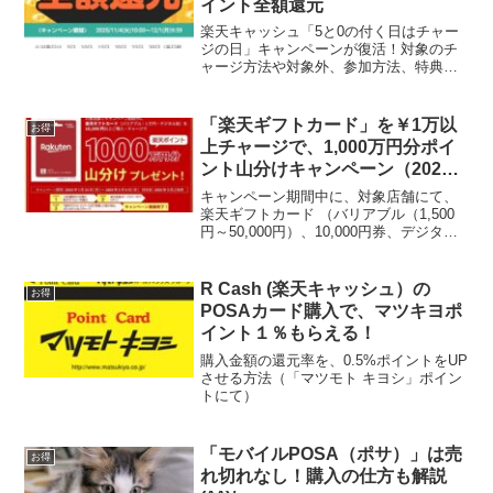
イント全額還元
楽天キャッシュ「5と0の付く日はチャー
ジの日」キャンペーンが復活！対象のチ
ャージ方法や対象外、参加方法、特典、
エントリー方法、キャンペーン期間を分
かりやすく紹介します。
「楽天ギフトカード」を￥1万以
お得
上チャージで、1,000万円分ポイ
ント山分けキャンペーン（2023
年1月23日～2月5日）
キャンペーン期間中に、対象店舗にて、
楽天ギフトカード （バリアブル（1,500
円～50,000円）、10,000円券、デジタル
版）を、①￥１万以上購入 ②ならびにチ
ャージをすると、 楽天ポイント1,000万
円分を山分けされる！
R Cash (楽天キャッシュ）の
お得
POSAカード購入で、マツキヨポ
イント１％もらえる！
購入金額の還元率を、0.5%ポイントをUP
させる方法（「マツモト キヨシ」ポイン
トにて）
「モバイルPOSA（ポサ）」は売
お得
れ切れなし！購入の仕方も解説