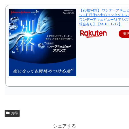
【90枚×4箱】 ワンデーアキュ
シス[1日使い捨て/コンタクトレンズ
ワンデーアキュビュー/オアシス
場合有り】【sai10_1217】
楽
お得
シェアする