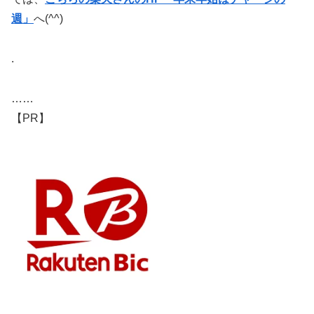
週」
へ(^^)
.
……
【PR】