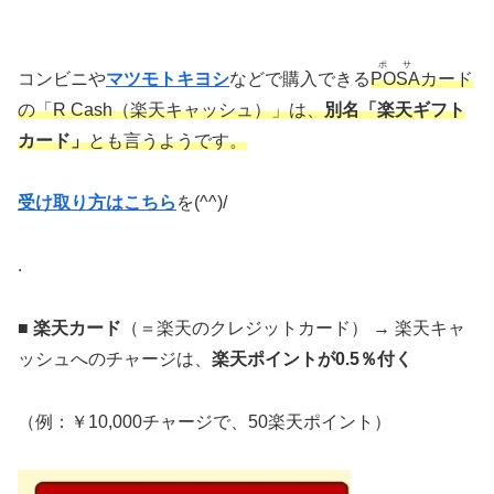
ポサ
コンビニや
マツモトキヨシ
などで購入できる
POSA
カード
の「R Cash（楽天キャッシュ）」は、
別名「楽天ギフト
カード」
とも言うようです。
受け取り方はこちら
を(^^)/
.
■
楽天カード
（＝楽天のクレジットカード）
→
楽天キャ
ッシュへのチャージは、
楽天ポイントが0.5％付く
（例：￥10,000チャージで、50楽天ポイント）