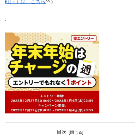
は、こちら
6月～）
^^ )
.
目次